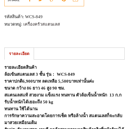
รหัสสินค้า:
WCS-849
หมวดหมู่:
เครื่องครัวสแตนเลส
รายละเอียด
รายละเอียดสินค้า
ล้อเข้น
สแตนเลส
3
ชั้น รุ่น
：
W
CS-849
ราคาปกติ
6,900
บาท ลดเหลือ
5,500
บาทเท่านั้นค่ะ
ขนาด กว้าง
86
ยาว
46
สูง
90
ซม.
สแตนเลสแท้ สวยงาม แข็งแรง ทนทาน ตัวล้อเข็นน้ำหนัก
13
ก
.
ก
รับน้ำหนักได้เยอะถึง
50 kg
ทนทาน ใช้ได้นาน
การรักษาความสะอาดโดยการเช็ด หรือล้างน้ำ สแตนเลสก็จะกลับ
มาสวยเหมือนเดิม