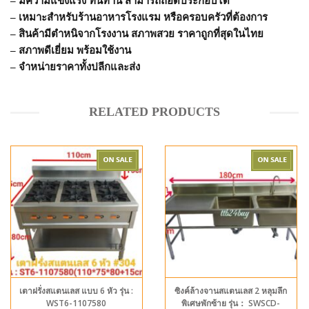
–
มีความแข็งแรง ทนทาน สามารถถอดประกอบได้
–
เหมาะสำหรับร้านอาหารโรงแรม หรือครอบครัวที่ต้องการ
–
สินค้ามีตำหนิจากโรงงาน สภาพสวย ราคาถูกที่สุดในไทย
–
สภาพดีเยี่ยม พร้อมใช้งาน
–
จำหน่ายราคาทั้งปลีกและส่ง
RELATED PRODUCTS
เตาฝรั่งสแตนเลส แบบ 6 หัว รุ่น :
ซิงค์ล้างจานสแตนเลส 2 หลุมลึก
WST6-1107580
พิเศษพักซ้าย รุ่น： SWSCD-