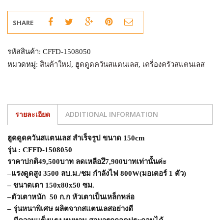
SHARE
รหัสสินค้า:
CFFD-1508050
หมวดหมู่:
สินค้าใหม่
,
ฮูดดูดควันสแตนเลส
,
เครื่องครัวสแตนเลส
รายละเอียด
ADDITIONAL INFORMATION
ฮูดดูดควันสแตนเลส สำเร็จรูป ขนาด
150cm
รุ่น :
CFFD-
1
5
08050
ราคาปกติ
49,500
บาท ลดเหลือ
2ึ7,900
บาทเท่านั้นค่ะ
–
แรงดูดสูง
3500
ลบ.ม./ชม
กำลังไฟ
800W(
มอเตอร์
1
ตัว
)
–
ขนาดเตา
150x80x50
ซม.
–
ตัวเตาหนัก
5
0
ก.ก หัวเตาเป็นเหล็กหล่อ
–
รุ่นหนาพิเศษ ผลิตจากสแตนเลสอย่างดี