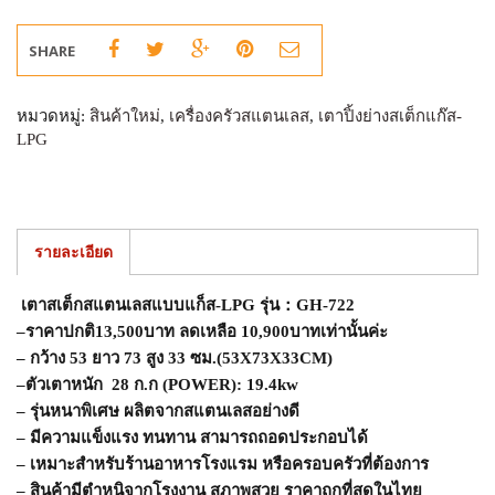
SHARE
หมวดหมู่:
สินค้าใหม่
,
เครื่องครัวสแตนเลส
,
เตาปิ้งย่างสเต็กแก๊ส-
LPG
รายละเอียด
เตาสเต็กสแตนเลสแบบแก็ส
-LPG
รุ่น
：GH-722
–
ราคาปกติ
13,500
บาท ลดเหลือ
10,900
บาทเท่านั้นค่ะ
–
กว้าง
53
ยาว
73
สูง
33
ซม.
(53X73X33CM)
–
ตัวเตาหนัก
28
ก.ก
(POWER): 19.4kw
–
รุ่นหนาพิเศษ ผลิตจากสแตนเลสอย่างดี
–
มีความแข็งแรง ทนทาน สามารถถอดประกอบได้
–
เหมาะสำหรับร้านอาหารโรงแรม หรือครอบครัวที่ต้องการ
–
สินค้ามีตำหนิจากโรงงาน สภาพสวย ราคาถูกที่สุดในไทย