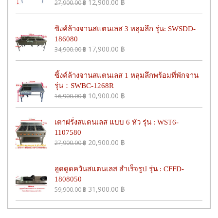
12,900.00
฿
27,900.00
฿
ซิงค์ล้างจานสแตนเลส 3 หลุมลึก รุ่น: SWSDD-
186080
17,900.00
฿
34,900.00
฿
ซิ้งค์ล้างจานสแตนเลส 1 หลุมลึกพร้อมที่พักจาน
รุ่น：SWBC-1268R
10,900.00
฿
16,900.00
฿
เตาฝรั่งสแตนเลส แบบ 6 หัว รุ่น : WST6-
1107580
20,900.00
฿
27,900.00
฿
ฮูดดูดควันสแตนเลส สำเร็จรูป รุ่น : CFFD-
1808050
31,900.00
฿
59,900.00
฿