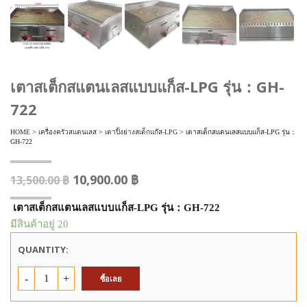
เตาสเต็กสแตนเลสแบบแก็ส-LPG รุ่น：GH-
722
HOME
>
เครื่องครัวสแตนเลส
>
เตาปิ้งย่างสเต็กแก๊ส-LPG
> เตาสเต็กสแตนเลสแบบแก็ส-LPG รุ่น：
GH-722
10,900.00
฿
13,500.00
฿
เตาสเต็กสแตนเลสแบบแก็ส
-LPG
รุ่น
：GH-722
มีสินค้าอยู่ 20
QUANTITY:
จำนวน
ซื้อเลย