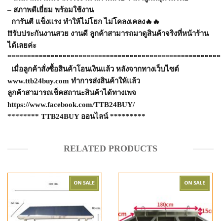
–
สภาพดีเยี่ยม พร้อมใช้งาน
การันตี
แข็งแรง
ทำให้ไม่โยก ไม่โคลงเคลง
🔥🔥
❗❗
รับประกันงานสวย งานดี ลูกค้าสามารถมาดูสินค้าจริงที่หน้าร้าน
ได้เลยค่ะ
******************************************************
เมื่อลูกค้าสั่งซื้อสินค้าโอนเงินแล้ว หลังจากทางเว็บไซต์
www.ttb24buy.com
ทำการส่งสินค้าให้แล้ว
ลูกค้าสามารถเช็คสถานะสินค้าได้ทางเพจ
https://www.facebook.com/TTB24BUY/
********
TTB24BUY
ออนไลน์
*********
RELATED PRODUCTS