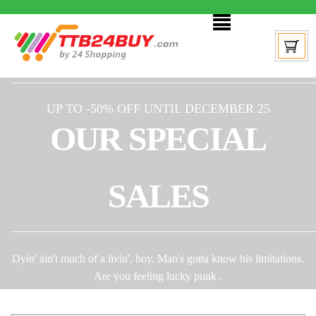
UP TO -50% OFF UNTIL DECEMBER 25
OUR SPECIAL
SALES
Dyin' ain't much of a livin', boy. Man's gotta know his limitations.
Are you feeling lucky punk .