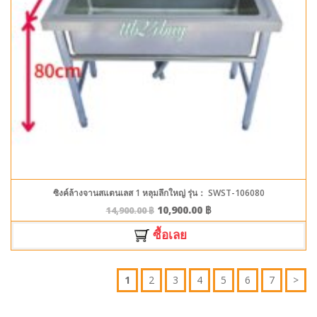
ซิงค์ล้างจานสแตนเลส 1 หลุมลึกใหญ่ รุ่น： SWST-106080
10,900.00
฿
14,900.00
฿
ซื้อเลย
1
2
3
4
5
6
7
>